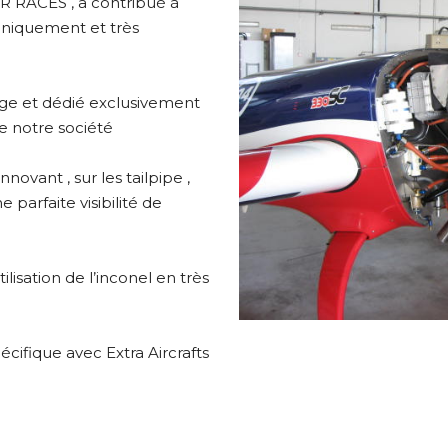
 RACES , a contribué à
niquement et très
age et dédié exclusivement
de notre société
novant , sur les tailpipe ,
 parfaite visibilité de
lisation de l’inconel en très
pécifique avec Extra Aircrafts