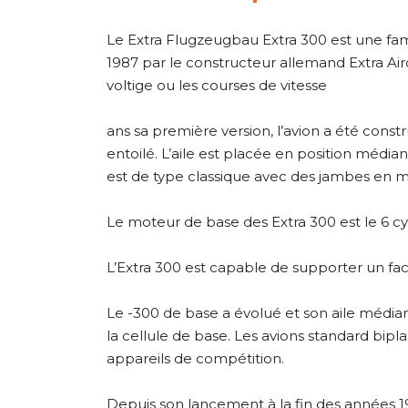
Le Extra Flugzeugbau Extra 300 est une fami
1987 par le constructeur allemand Extra Airc
voltige ou les courses de vitesse
ans sa première version, l’avion a été constr
entoilé. L’aile est placée en position médiane
est de type classique avec des jambes en 
Le moteur de base des Extra 300 est le 6 
L’Extra 300 est capable de supporter un fac
Le -300 de base a évolué et son aile média
la cellule de base. Les avions standard bip
appareils de compétition.
Depuis son lancement à la fin des années 1