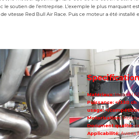
le soutien de l’entreprise. L’exemple le plus marquant est
 vitesse Red Bull Air Race. Puis ce moteur a été installé 
Specificatio
Matériaux:
Inconel 62
Puissance: </330 ch
usage: </compétitio
Motorisation:
Moteur
Document qualité:
c
Applicabilité:
Avions E