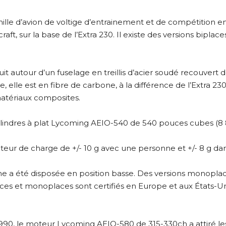
lle d’avion de voltige d’entrainement et de compétition en 
raft, sur la base de l’Extra 230. Il existe des versions bipl
uit autour d’un fuselage en treillis d’acier soudé recouvert 
, elle est en fibre de carbone, à la différence de l’Extra 230 
matériaux composites.
cylindres à plat Lycoming AEIO-540 de 540 pouces cubes (8
teur de charge de +/- 10 g avec une personne et +/- 8 g dan
ne a été disposée en position basse. Des versions monoplac
laces et monoplaces sont certifiés en Europe et aux États-U
990, le moteur Lycoming AEIO-580 de 315-330ch a attiré le