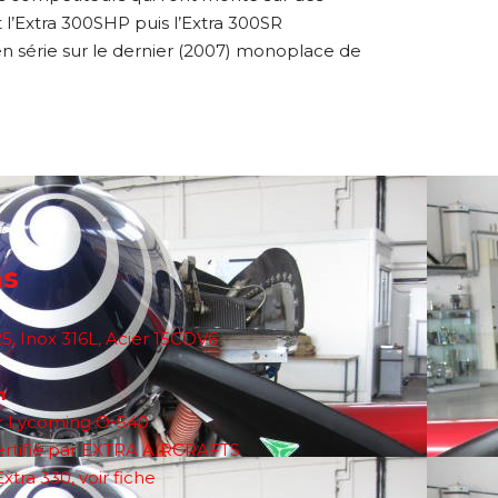
 l’Extra 300SHP puis l’Extra 300SR
en série sur le dernier (2007) monoplace de
ns
5, Inox 316L, Acier 15CDV6
n
 Lycoming O-540
ertifié par EXTRA AIRCRAFTS
xtra 330, voir fiche